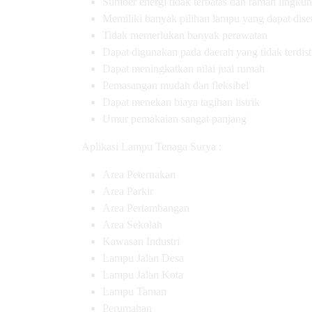
Sumber energi tidak terbatas dan ramah lingku
Memiliki banyak pilihan lampu yang dapat dis
Tidak memerlukan banyak perawatan
Dapat digunakan pada daerah yang tidak terdistri
Dapat meningkatkan nilai jual rumah
Pemasangan mudah dan fleksibel
Dapat menekan biaya tagihan listrik
Umur pemakaian sangat panjang
Aplikasi Lampu Tenaga Surya :
Area Peternakan
Area Parkir
Area Pertambangan
Area Sekolah
Kawasan Industri
Lampu Jalan Desa
Lampu Jalan Kota
Lampu Taman
Perumahan