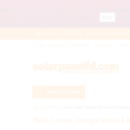
Notice
: Function _load_textdomain_just_in_time was called
incorrect
init
running too early. Translations should be loaded at the
action o
/home/glucolan/public_html/solarpanelid.com/wp-includes/functio
Whatsapp
Lampu PJU Solarcell 120
HOT ITEM
Home
Katalog
Galeri Projek
Tentang Kami
Blog
Baterai VRLA VOZ 12v 
Baterai VRLA Panasonic
Lampu PJUTS 2in1 100 wa
Tiang PJU Oktagonal 9 M
Kategori Produk
Lampu Jalan Tenaga Sury
Baterai VRLA Panasonic
Beranda
»
Blog
»
Jual Lampu Tenaga Surya Luwu Sulawes
Baterai VRLA Panasonic
Jual Lampu Tenaga Surya Lu