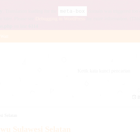
meta-box
ly
. Translation loading for the
domain was triggered too ea
r later. Please see
Debugging in WordPress
for more information. (This
ns.php
on line
6114
 Watt
55Ah
 12v 100Ah
tt Black Eagle
eter
B
a 150 Watt
 12v 42Ah
i Selatan
 12v 12Ah
wu Sulawesi Selatan