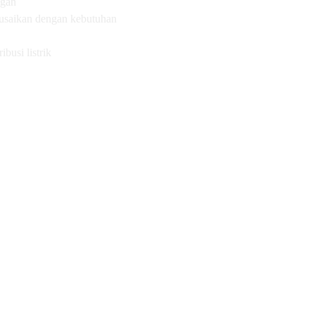
ngan
eusaikan dengan kebutuhan
busi listrik