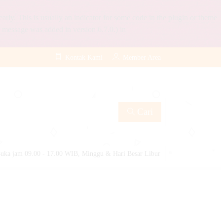
rly. This is usually an indicator for some code in the plugin or theme
 message was added in version 6.7.0.) in
Kontak Kami
Member Area
Cari
uka jam 09.00 - 17.00 WIB, Minggu & Hari Besar Libur